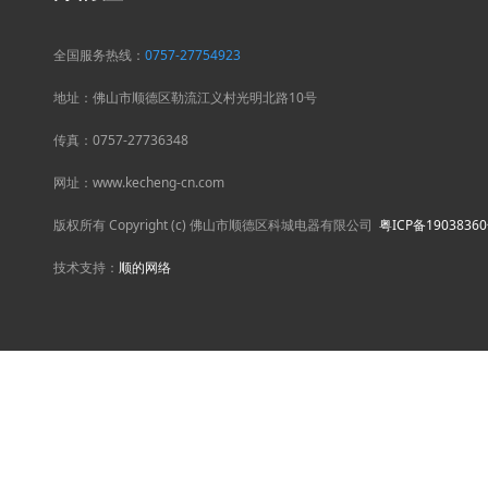
全国服务热线：
0757-27754923
地址：佛山市顺德区勒流江义村光明北路10号
传真：0757-27736348
网址：www.kecheng-cn.com
版权所有 Copyright (c) 佛山市顺德区科城电器有限公司
粤ICP备1903836
技术支持：
顺的网络